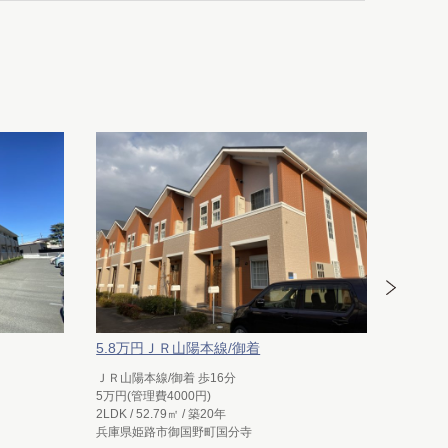
5.8万円ＪＲ山陽本線/御着
5.5万
ＪＲ山陽本線/御着 歩16分
ＪＲ姫新
5万円(管理費4000円)
5万円(管
2LDK / 52.79㎡ / 築20年
3DK / 4
兵庫県姫路市御国野町国分寺
兵庫県姫