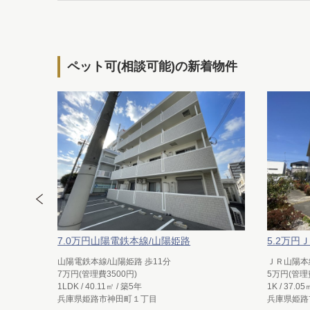
ペット可(相談可能)の新着物件
7.0万円山陽電鉄本線/山陽姫路
5.2万円
山陽電鉄本線/山陽姫路 歩11分
ＪＲ山陽本線
7万円(管理費3500円)
5万円(管理
1LDK / 40.11㎡ / 築5年
1K / 37.0
兵庫県姫路市神田町１丁目
兵庫県姫路