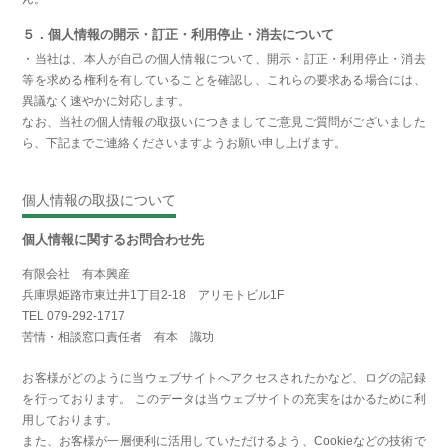
５．個人情報の開示・訂正・利用停止・消去について
・当社は、本人が自己の個人情報について、開示・訂正・利用停止・消去
等を求める権利を有していることを確認し、これらの要求ある場合には、
異議なく速やかに対応します。
なお、当社の個人情報の取扱いにつきましてご意見ご質問がございました
ら、下記までご連絡くださいますようお願い申し上げます。
個人情報の取扱について
個人情報に関するお問合わせ先
有限会社 有本興産
兵庫県姫路市東辻井1丁目2-18 アリモトビル1F
TEL 079-292-1717
苦情・相談窓口責任者 有本 識功
お客様がどのように当ウェブサイトへアクセスされたかなど、ログの記録
を行っております。 このデータは当ウェブサイトの充実をはかるために利
用しております。
また、お客様が一層便利に活用していただけるよう、Cookieなどの技術で