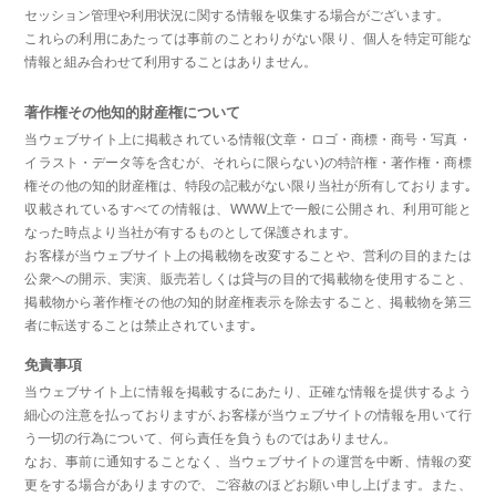
セッション管理や利用状況に関する情報を収集する場合がございます。
これらの利用にあたっては事前のことわりがない限り、個人を特定可能な
情報と組み合わせて利用することはありません。
著作権その他知的財産権について
当ウェブサイト上に掲載されている情報(文章・ロゴ・商標・商号・写真・
イラスト・データ等を含むが、それらに限らない)の特許権・著作権・商標
権その他の知的財産権は、特段の記載がない限り当社が所有しております｡
収載されているすべての情報は、WWW上で一般に公開され、利用可能と
なった時点より当社が有するものとして保護されます。
お客様が当ウェブサイト上の掲載物を改変することや、営利の目的または
公衆への開示、実演、販売若しくは貸与の目的で掲載物を使用すること、
掲載物から著作権その他の知的財産権表示を除去すること、掲載物を第三
者に転送することは禁止されています｡
免責事項
当ウェブサイト上に情報を掲載するにあたり、正確な情報を提供するよう
細心の注意を払っておりますが､お客様が当ウェブサイトの情報を用いて行
う一切の行為について、何ら責任を負うものではありません。
なお、事前に通知することなく、当ウェブサイトの運営を中断、情報の変
更をする場合がありますので、ご容赦のほどお願い申し上げます。また、